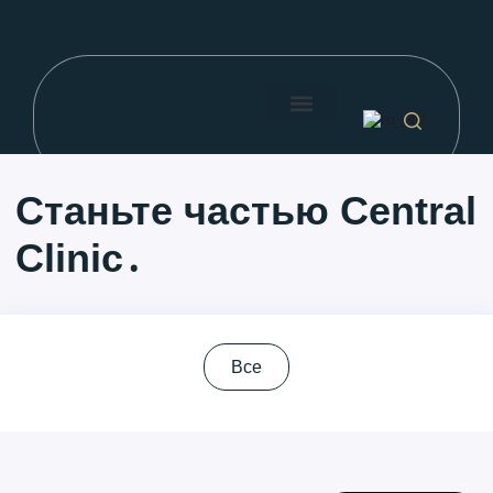
О нас
прайс-лист
Кнопка поиска
Станьте частью Central
Clinic․
Все