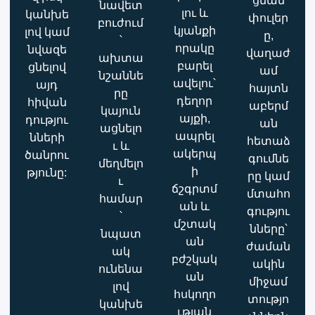
ցման
նավետ
լու և
կանխե
փուլեր
բուժում
կյանքի
լով կամ
ը,
՝
որակը
նվազե
վաղաժ
ախտա
բարել
ցնելով
ամ
նշաննե
ավելու՝
այդ
հայտն
րը
դեղոր
հիվան
աբերմ
կայուն
այքի,
դությու
ան
ացնելո
ապրել
նների
հետաձ
ւ և
ակերպ
ծանրու
գումնե
մեղմելո
ի
թյունը:
րը կամ
ւ
ճշգրտմ
մտահո
համար
ան և
գությու
՝
մշտակ
նները՝
նպատ
ան
ժաման
ակ
բժշկակ
ակին
ունենա
ան
միջամ
լով
հսկողո
տությո
կանխե
ւթյան