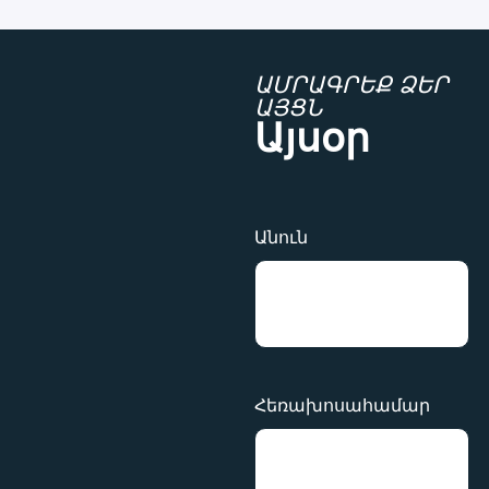
ԱՄՐԱԳՐԵՔ ՁԵՐ
ԱՅՑՆ
Այսօր
Անուն
Հեռախոսահամար