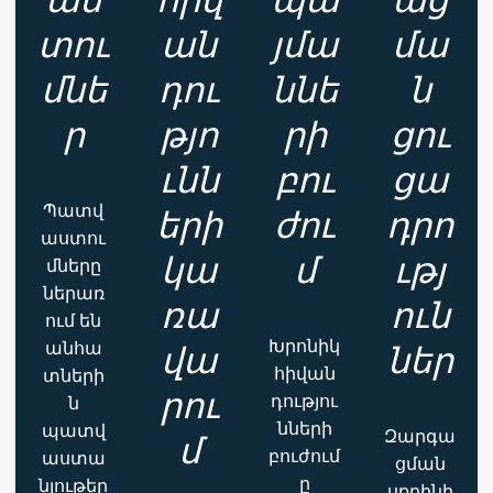
աս
հիվ
պա
աց
տու
ան
յմա
մա
մնե
դու
ննե
ն
ր
թյո
րի
ցու
ւնն
բու
ցա
Պատվ
երի
ժու
դրո
աստու
կա
մ
ւթյ
մները
ներառ
ռա
ուն
ում են
Խրոնիկ
անհա
վա
ներ
հիվան
տների
րու
դությու
ն
նների
պատվ
Զարգա
մ
բուժում
աստա
ցման
ը
նյութեր
սքրինի