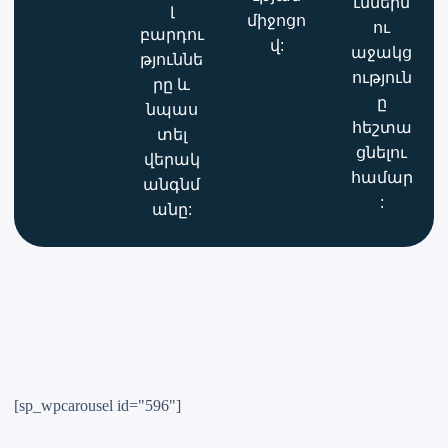
ւններն
լ
միջոցո
ու
բարդու
վ:
աջակց
թյուննե
ություն
րը և
ը
նպաս
հեշտա
տել
ցնելու
վերակ
համար
անգնմ
:
անը:
[sp_wpcarousel id="596"]