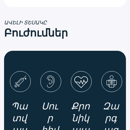
ԱՎԵԼԻ ՏԵՍԱԿԸ
Բուժումներ
Պա
Սու
Քրո
Զա
տվ
ր
նիկ
րգ