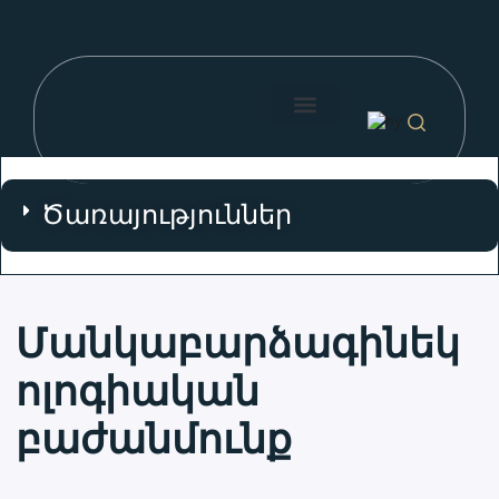
Մեր մասին
Մեր բժիշկները
Թափուր հաստիքներ
Որոնման կոճակ
Ծառայություններ
Մանկաբարձագինեկ
ոլոգիական
բաժանմունք