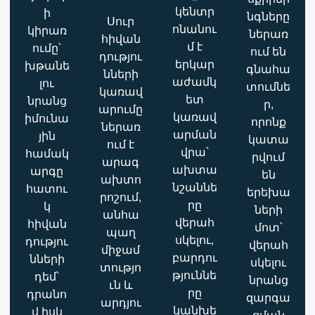
կենտր
ի
նգները
Սուր
ոնանու
կիրառ
ներառ
հիվան
մ է
ումը՝
ում են
դությու
երկար
խթանե
գնահա
նների
աժամկ
լու
տումնե
կառավ
ետ
նրանց
ր,
արումը
կառավ
իմունա
որոնք
ներառ
արման
յին
կատա
ում է
վրա՝
համակ
րվում
արագ
ախտա
արգը
են
ախտո
նշաննե
հատու
երեխա
րոշում,
րը
կ
ների
անհա
վերահ
հիվան
մոտ՝
պաղ
սկելու,
դությու
վերահ
միջամ
բարդու
նների
սկելու
տությո
թյուննե
դեմ՝
նրանց
ւն և
րը
դրանո
զարգա
արդյու
կանխե
վ իսկ